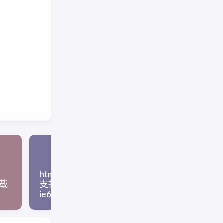
、
html5shiv.min.js不能让ie6
通过一行Java
下载
支持html5标签？https和
止网页点击
ie6的坑
触右键限制