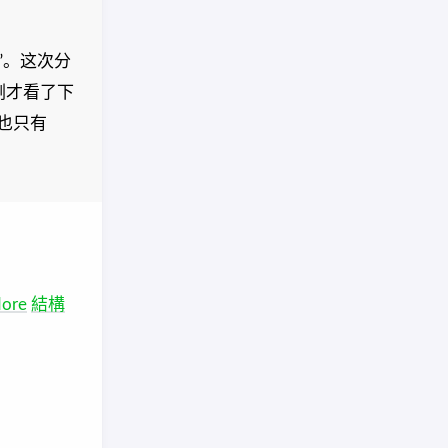
”。这次分
刚才看了下
站也只有
More
結構