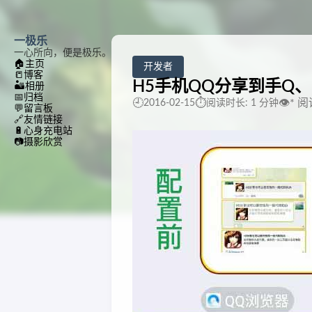
一极乐
一心所向，便是极乐。
🏠
主页
开发者
📒
博客
H5手机QQ分享到手Q
🏜️
相册
📅
归档
🕘
⏱️
👁️
*
阅
2016-02-15
阅读时长: 1 分钟
💬
留言板
🔗
友情链接
🔋
心身充电站
📷
摄影欣赏