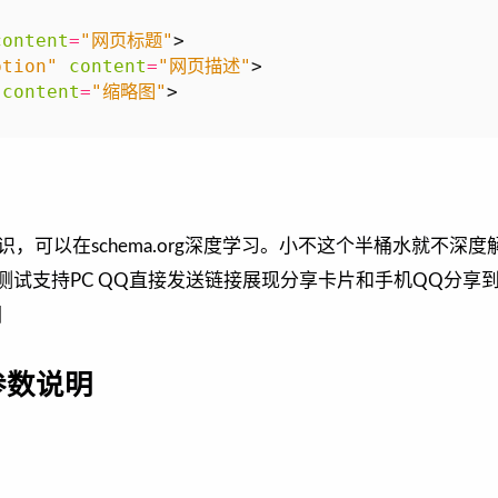
content
=
"网页标题"
>
ption"
content
=
"网页描述"
>
content
=
"缩略图"
>
，可以在schema.org深度学习。小不这个半桶水就不深度
测试支持PC QQ直接发送链接展现分享卡片和手机QQ分享
圈
参数说明