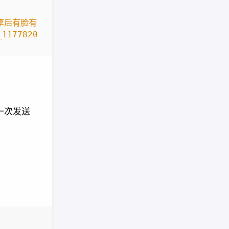
享后有脸有标题有摘要"
>
_11778207_1453189893/96"
>
一次发送