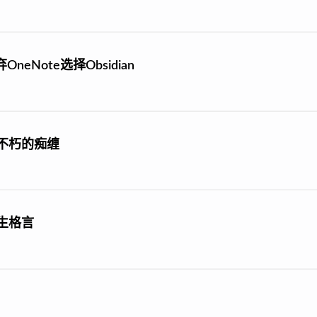
eNote选择Obsidian
不朽的痴缠
生格言