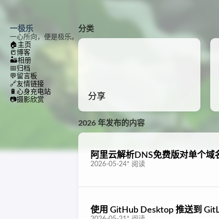
一极乐
分类
一心所向，便是极乐。
🏠
主页
📒
博客
🏜️
相册
📅
归档
💬
留言板
🔗
友情链接
🔋
心身充电站
分享
📷
摄影欣赏
2026 年发布的内容
阿里云解析DNS免费版对单个域
2026-05-24
*
阅读
使用 GitHub Desktop 推
2026-05-21
*
阅读