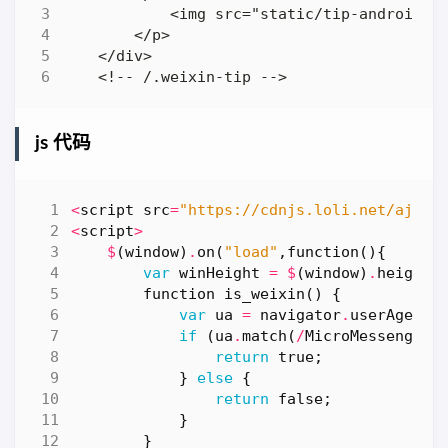
js 代码
<
script
src
=
"https://cdnjs.loli.net/ajax/
<
script
>
$
(
window
)
.
on
(
"load"
,
function
(){
var
winHeight
=
$
(
window
)
.
height
(
function
is_weixin
()
{
var
ua
=
navigator
.
userAgent
.
if
(
ua
.
match
(
/
MicroMessenger
/
return
true
;
}
else
{
return
false
;
}
}