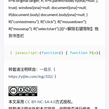
n=e.originalTarget; n; n=n.parentNode) n[ona]=null; },
true); window[ona]=null; document[ona]=null;
if(document.body) document.body[ona]=null; }
R(“contextmenu”); R(“click”); R(“mousedown”);
R(“mouseup”); R(“selectstart”);})()">解除右键限制】拖
到书签栏
javascript
:
(
function
()
{
function
R
(
a
){
ona
转载请注明转自：
一极乐
（
https://yijile.com/log/332/
）
本文采用
CC BY-NC-SA 4.0
方式授权。