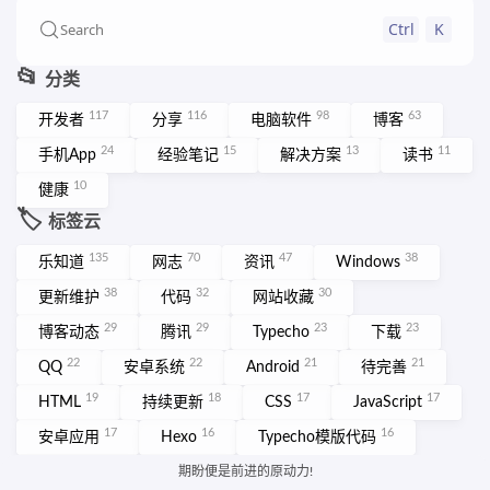
Ctrl
K
Search
📂
分类
117
116
98
63
开发者
分享
电脑软件
博客
24
15
13
11
手机App
经验笔记
解决方案
读书
10
健康
🏷️
标签云
135
70
47
38
乐知道
网志
资讯
Windows
38
32
30
更新维护
代码
网站收藏
29
29
23
23
博客动态
腾讯
Typecho
下载
22
22
21
21
QQ
安卓系统
Android
待完善
19
18
17
17
HTML
持续更新
CSS
JavaScript
17
16
16
安卓应用
Hexo
Typecho模版代码
15
网页设计
More ➡️
期盼便是前进的原动力!