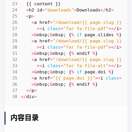
{{
content
}}
<
h2
id
=
"downloads"
>
Downloads
</
h2
>
<
p
>
<
a
href
=
"/download/{{ page.slug }}.pd
><
i
class
=
"far fa-file-pdf"
></
i
>
PD
>&
nbsp
;
&
nbsp
;
{
%
if
page
.
slides
%
}
<
a
href
=
"/download/{{ page.slug }}_sl
><
i
class
=
"far fa-file-pdf"
></
i
>
Sl
>&
nbsp
;
&
nbsp
;
{
%
endif
%
}
<
a
href
=
"/download/{{ page.slug }}.bi
><
i
class
=
"far fa-file-alt"
></
i
>
Bi
>&
nbsp
;
&
nbsp
;
{
%
if
page
.
doi
%
}
<
a
href
=
"{{ page.doi }}"
><
i
class
=
"fa
>&
nbsp
;
&
nbsp
;
{
%
endif
%
}
</
p
>
</
div
>
内容目录