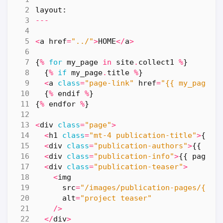
layout
:
---
<
a
href
=
"../"
>
HOME
</
a
>
{
%
for
my_page
in
site
.
collect1
%
}
{
%
if
my_page
.
title
%
}
<
a
class
=
"page-link"
href
=
"{{ my_page.c
{
%
endif
%
}
{
%
endfor
%
}
<
div
class
=
"page"
>
<
h1
class
=
"mt-4 publication-title"
>
{{
p
<
div
class
=
"publication-authors"
>
{{
pag
<
div
class
=
"publication-info"
>
{{
page
.
p
<
div
class
=
"publication-teaser"
>
<
img
src
=
"/images/publication-pages/{{ p
alt
=
"project teaser"
/>
</
div
>