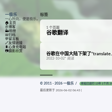
一极乐
标签
一心所向，便是极乐。
🏠
主页
📒
博客
1 个页面
🏜️
相册
谷歌翻译
📅
归档
💬
留言板
🔗
友情链接
🔋
心身充电站
📷
摄影欣赏
谷歌在中国大陆下架了“translate
2022-10-02
*
阅读
© 2011 - 2026
一极乐
/
本站已运行 15年 1个月 2
最后更新于
2026-06-02 06:43
|