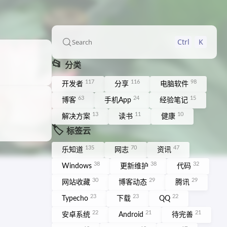
Ctrl
K
Search
📂
分类
117
116
98
开发者
分享
电脑软件
63
24
15
博客
手机App
经验笔记
13
11
10
解决方案
读书
健康
🏷️
标签云
135
70
47
乐知道
网志
资讯
38
38
32
Windows
更新维护
代码
30
29
29
网站收藏
博客动态
腾讯
23
23
22
Typecho
下载
QQ
22
21
21
安卓系统
Android
待完善