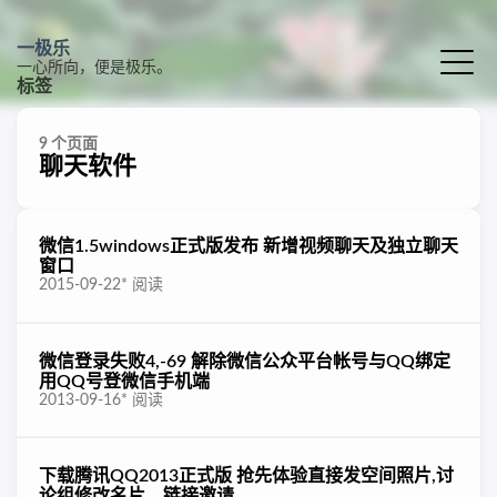
一极乐
一心所向，便是极乐。
标签
9 个页面
聊天软件
微信1.5windows正式版发布 新增视频聊天及独立聊天
窗口
2015-09-22
*
阅读
微信登录失败4,-69 解除微信公众平台帐号与QQ绑定
用QQ号登微信手机端
2013-09-16
*
阅读
下载腾讯QQ2013正式版 抢先体验直接发空间照片,讨
论组修改名片、链接邀请