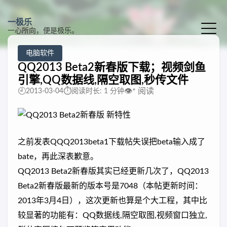
一极乐
一心所向，便是极乐。
电脑软件
QQ2013 Beta2新春版下载；视频剑鱼
引擎,QQ数据线,隔空取图,秒传文件
🕘
⏱️
👁️
*
阅读
2013-03-04
阅读时长: 1 分钟
之前发表QQQ2013beta1下载帖失误把beta输入成了
bate，再此深表歉意。
QQ2013 Beta2新春版其实已经更新几次了，QQ2013
Beta2新春版最新的版本号是7048（本帖更新时间：
2013年3月4日），这次更新也算是个大工程，其中比
较显著的功能有：QQ数据线,隔空取图,视频窗口独立,