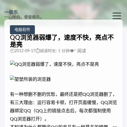
一极乐
一心所向，便是极乐。
电脑软件
QQ浏览器弱爆了，速度不快，亮点不
是亮
🕘
⏱️
👁️
*
阅读
2012-09-17
阅读时长: 1 分钟
有一种想删不删的忧愁，最终还是把QQ浏览器删了，
有三大理由：运行容易卡顿，打开页面缓慢，QQ浏览
器绑定QQ（QQ上的链接点击后，每次都强制使用
QQ浏览器打开）。