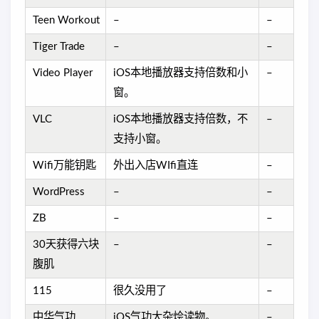
Teen Workout
–
–
Tiger Trade
–
–
Video Player
iOS本地播放器支持倍数和小
–
窗。
VLC
iOS本地播放器支持倍数，不
–
支持小窗。
Wifi万能钥匙
外出入店WIfi直连
–
WordPress
–
–
ZB
–
–
30天获得六块
–
–
腹肌
115
很久没用了
–
中华气功
iOS气功大杂烩读物。
–