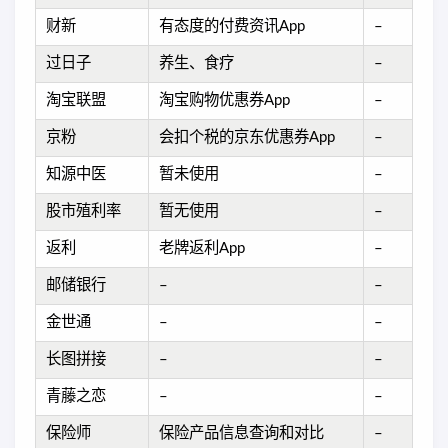
财新
有态度的付费资讯App
–
过日子
养生、食疗
–
淘宝联盟
淘宝购物优惠券App
–
京粉
会扣个税的京东优惠券App
–
知源中医
暂未使用
–
股市殖利率
暂无使用
–
返利
老牌返利App
–
邮储银行
–
–
金世通
–
–
长图拼接
–
–
青藤之恋
–
–
保险师
保险产品信息查询和对比
–