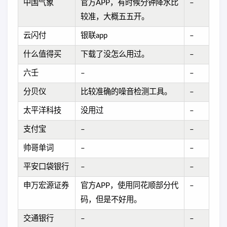
中国气象
官方APP，有时候分钟降水比
–
较准，大概五五开。
云闪付
银联app
–
什么值得买
下载了没怎么用过。
–
六壬
–
–
分贝仪
比较准确的噪音检测工具。
–
太平洋科技
没用过
–
支付宝
–
–
帅哥单词
–
–
平安口袋银行
–
–
申万宏源证券
官方APP，使用同花顺部分代
–
码，但是不好用。
交通银行
–
–