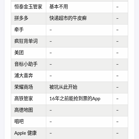
恒泰金玉管家
基本不用
–
拼多多
快递超市的牛皮癣
–
牵手
–
–
疯狂背单词
–
–
美团
–
–
音标小助手
–
–
浦大喜奔
–
–
荣耀商场
被坑从此开始
–
高铁管家
16年之前能抢到票的App
–
高德地图
–
–
唱吧
–
–
Apple 健康
–
–