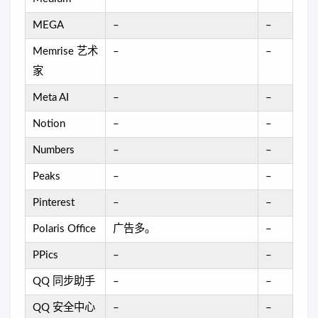
MEGA
–
–
Memrise 艺术
–
–
家
Meta AI
–
–
Notion
–
–
Numbers
–
–
Peaks
–
–
Pinterest
–
–
Polaris Office
广告多。
–
PPics
–
–
QQ 同步助手
–
–
QQ 安全中心
–
–