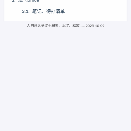
现代office
笔记、待办清单
思维导图
人的意义莫过于积累、沉淀、释放…… 2025-10-09
macOS 思维导图软件
纯文撰写
PDF编辑
常用工具
压缩解压
windows压缩软件
macOS压缩软件
下载工具