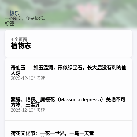
一极乐
一心所向，便是极乐。
标签
4 个页面
植物志
奇仙玉——如玉温润，形似绿宝石，长大后没有刺的仙
人球
2025-12-10
*
阅读
紫镜、艳镜、魔镜花（Massonia depressa）美艳不可
方物，土生莲
2025-12-10
*
阅读
荷花文化节：一花一世界，一鸟一天堂