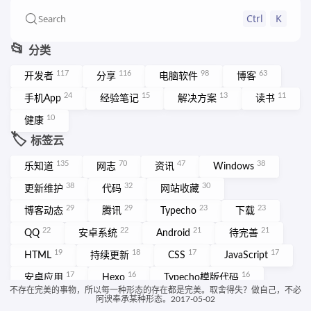
Ctrl
K
Search
📂
分类
117
116
98
63
开发者
分享
电脑软件
博客
24
15
13
11
手机App
经验笔记
解决方案
读书
10
健康
🏷️
标签云
135
70
47
38
乐知道
网志
资讯
Windows
38
32
30
更新维护
代码
网站收藏
29
29
23
23
博客动态
腾讯
Typecho
下载
22
22
21
21
QQ
安卓系统
Android
待完善
19
18
17
17
HTML
持续更新
CSS
JavaScript
17
16
16
安卓应用
Hexo
Typecho模版代码
不存在完美的事物，所以每一种形态的存在都是完美。取舍得失？做自己，不必
15
网页设计
More ➡️
阿谀奉承某种形态。2017-05-02