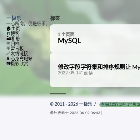
一极乐
标签
一心所向，便是极乐。
🏠
主页
📒
博客
1 个页面
🏜️
相册
MySQL
📅
归档
💬
留言板
🔗
友情链接
🔋
心身充电站
📷
摄影欣赏
修改字段字符集和排序规则让 MySQ
2022-09-14
*
阅读
© 2011 - 2026
一极乐
/
本站已运行 15年 1个月 2
最后更新于
2026-06-02 06:43
|