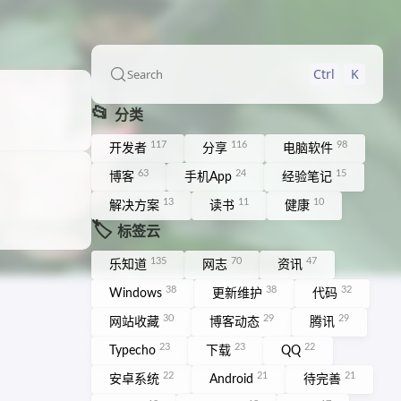
Ctrl
K
Search
📂
分类
117
116
98
开发者
分享
电脑软件
63
24
15
博客
手机App
经验笔记
13
11
10
解决方案
读书
健康
🏷️
标签云
135
70
47
乐知道
网志
资讯
38
38
32
Windows
更新维护
代码
30
29
29
网站收藏
博客动态
腾讯
23
23
22
Typecho
下载
QQ
22
21
21
安卓系统
Android
待完善