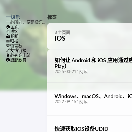
一极乐
标签
一心所向，便是极乐。
🏠
主页
📒
博客
3 个页面
🏜️
相册
IOS
📅
归档
💬
留言板
🔗
友情链接
🔋
心身充电站
📷
摄影欣赏
如何让 Android 和 iOS 应用
Play）
2025-03-21
*
阅读
Windows、macOS、Android
2022-09-15
*
阅读
快速获取IOS设备UDID