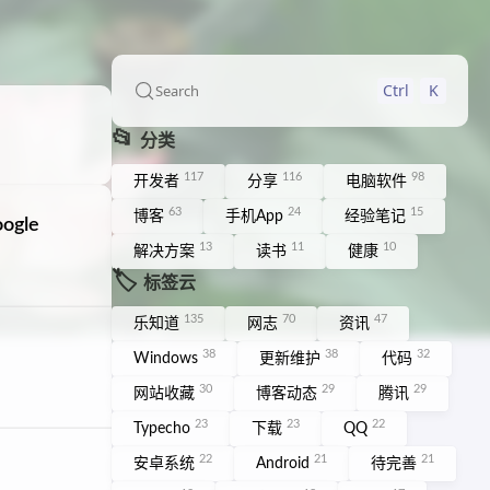
Ctrl
K
Search
📂
分类
117
116
98
开发者
分享
电脑软件
63
24
15
博客
手机App
经验笔记
gle
13
11
10
解决方案
读书
健康
🏷️
标签云
135
70
47
乐知道
网志
资讯
38
38
32
Windows
更新维护
代码
30
29
29
网站收藏
博客动态
腾讯
23
23
22
Typecho
下载
QQ
22
21
21
安卓系统
Android
待完善