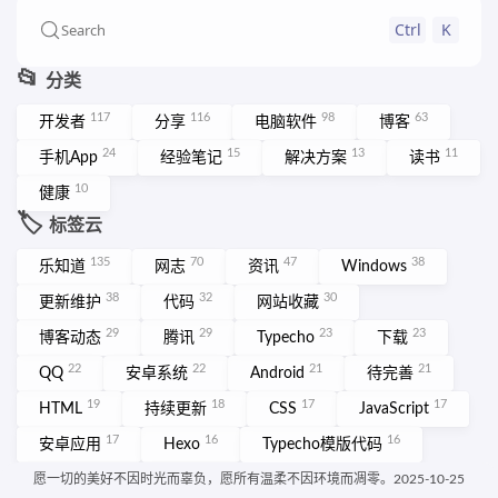
Ctrl
K
Search
📂
分类
117
116
98
63
开发者
分享
电脑软件
博客
24
15
13
11
手机App
经验笔记
解决方案
读书
10
健康
🏷️
标签云
135
70
47
38
乐知道
网志
资讯
Windows
38
32
30
更新维护
代码
网站收藏
29
29
23
23
博客动态
腾讯
Typecho
下载
22
22
21
21
QQ
安卓系统
Android
待完善
19
18
17
17
HTML
持续更新
CSS
JavaScript
17
16
16
安卓应用
Hexo
Typecho模版代码
15
网页设计
More ➡️
愿一切的美好不因时光而辜负，愿所有温柔不因环境而凋零。2025-10-25