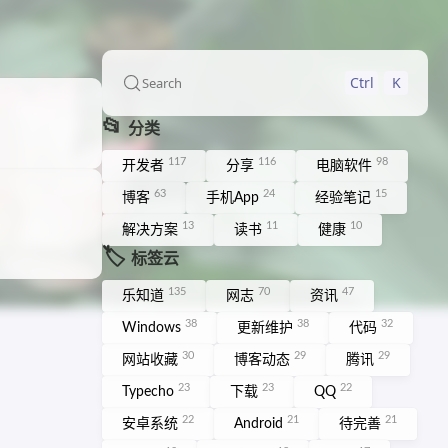
Ctrl
K
Search
📂
分类
117
116
98
开发者
分享
电脑软件
63
24
15
博客
手机App
经验笔记
13
11
10
解决方案
读书
健康
🏷️
标签云
135
70
47
乐知道
网志
资讯
38
38
32
Windows
更新维护
代码
30
29
29
网站收藏
博客动态
腾讯
23
23
22
Typecho
下载
QQ
22
21
21
安卓系统
Android
待完善