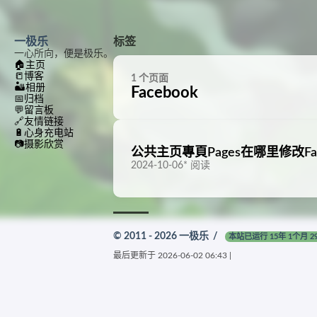
一极乐
标签
一心所向，便是极乐。
🏠
主页
📒
博客
1 个页面
🏜️
相册
Facebook
📅
归档
💬
留言板
🔗
友情链接
🔋
心身充电站
📷
摄影欣赏
公共主页專頁Pages在哪里修改F
2024-10-06
*
阅读
© 2011 - 2026
一极乐
/
本站已运行 15年 1个月 2
最后更新于
2026-06-02 06:43
|