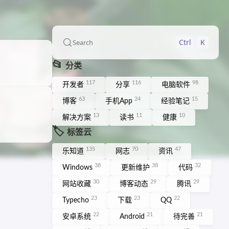
Ctrl
K
Search
📂
分类
117
116
98
开发者
分享
电脑软件
63
24
15
博客
手机App
经验笔记
13
11
10
解决方案
读书
健康
🏷️
标签云
135
70
47
乐知道
网志
资讯
38
38
32
Windows
更新维护
代码
30
29
29
网站收藏
博客动态
腾讯
23
23
22
Typecho
下载
QQ
22
21
21
安卓系统
Android
待完善