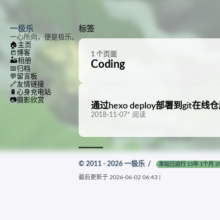
一极乐
标签
一心所向，便是极乐。
🏠
主页
📒
博客
1 个页面
🏜️
相册
Coding
📅
归档
💬
留言板
🔗
友情链接
🔋
心身充电站
📷
摄影欣赏
通过hexo deploy部署到git在线仓库
2018-11-07
*
阅读
© 2011 - 2026
一极乐
/
本站已运行 15年 1个月 2
最后更新于
2026-06-02 06:43
|