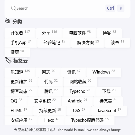
Ctrl
K
Search
📂
分类
117
116
98
63
开发者
分享
电脑软件
博客
24
15
13
11
手机App
经验笔记
解决方案
读书
10
健康
🏷️
标签云
135
70
47
38
乐知道
网志
资讯
Windows
38
32
30
更新维护
代码
网站收藏
29
29
23
23
博客动态
腾讯
Typecho
下载
22
22
21
21
QQ
安卓系统
Android
待完善
19
18
17
17
HTML
持续更新
CSS
JavaScript
17
16
16
安卓应用
Hexo
Typecho模版代码
15
网页设计
More ➡️
天空再辽阔也能掌握手心！The world is small, we can always bump!