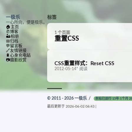
一极乐
标签
一心所向，便是极乐。
🏠
主页
📒
博客
1 个页面
🏜️
相册
重置CSS
📅
归档
💬
留言板
🔗
友情链接
🔋
心身充电站
📷
摄影欣赏
CSS重置样式：Reset CSS
2012-05-14
*
阅读
© 2011 - 2026
一极乐
/
本站已运行 15年 1个月 2
最后更新于
2026-06-02 06:43
|