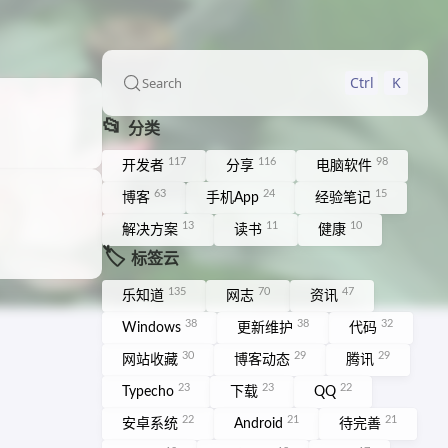
Ctrl
K
Search
📂
分类
117
116
98
开发者
分享
电脑软件
63
24
15
博客
手机App
经验笔记
13
11
10
解决方案
读书
健康
🏷️
标签云
135
70
47
乐知道
网志
资讯
38
38
32
Windows
更新维护
代码
30
29
29
网站收藏
博客动态
腾讯
23
23
22
Typecho
下载
QQ
22
21
21
安卓系统
Android
待完善