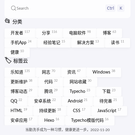
Ctrl
K
Search
📂
分类
117
116
98
63
开发者
分享
电脑软件
博客
24
15
13
11
手机App
经验笔记
解决方案
读书
10
健康
🏷️
标签云
135
70
47
38
乐知道
网志
资讯
Windows
38
32
30
更新维护
代码
网站收藏
29
29
23
23
博客动态
腾讯
Typecho
下载
22
22
21
21
QQ
安卓系统
Android
待完善
19
18
17
17
HTML
持续更新
CSS
JavaScript
17
16
16
安卓应用
Hexo
Typecho模版代码
15
网页设计
More ➡️
当勤洗手成为一种习惯，健康更进一步。2022-11-20