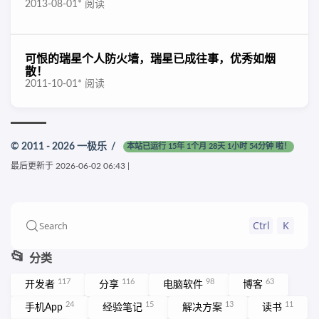
2013-08-01
*
阅读
可恨的瑞星个人防火墙，瑞星已成往事，优秀如烟
散！
2011-10-01
*
阅读
© 2011 - 2026
一极乐
/
本站已运行 15年 1个月 28天 1小时 54分钟 啦！
最后更新于
2026-06-02 06:43
|
Ctrl
K
Search
📂
分类
117
116
98
63
开发者
分享
电脑软件
博客
24
15
13
11
手机App
经验笔记
解决方案
读书