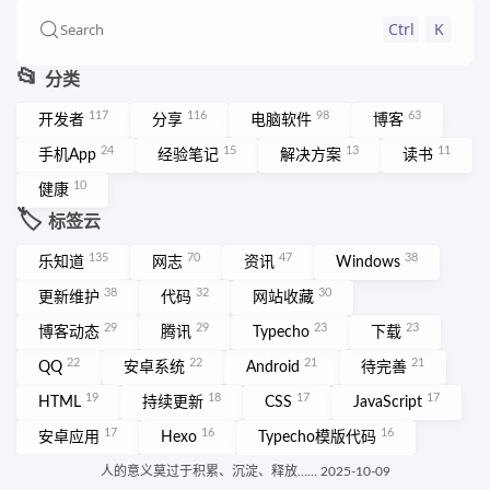
Ctrl
K
Search
📂
分类
117
116
98
63
开发者
分享
电脑软件
博客
24
15
13
11
手机App
经验笔记
解决方案
读书
10
健康
🏷️
标签云
135
70
47
38
乐知道
网志
资讯
Windows
38
32
30
更新维护
代码
网站收藏
29
29
23
23
博客动态
腾讯
Typecho
下载
22
22
21
21
QQ
安卓系统
Android
待完善
19
18
17
17
HTML
持续更新
CSS
JavaScript
17
16
16
安卓应用
Hexo
Typecho模版代码
15
网页设计
More ➡️
人的意义莫过于积累、沉淀、释放…… 2025-10-09