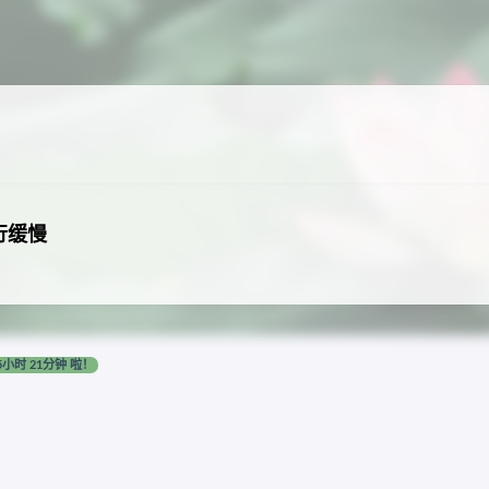
行缓慢
5小时 21分钟 啦！