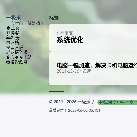
一极乐
标签
一心所向，便是极乐。
🏠
主页
📒
博客
1 个页面
🏜️
相册
系统优化
📅
归档
💬
留言板
🔗
友情链接
🔋
心身充电站
📷
摄影欣赏
电脑一键加速，解决卡机电脑运
2013-12-16
*
阅读
© 2011 - 2026
一极乐
/
本站已运行 15年 2个月 1
最后更新于
2026-06-02 06:43
|