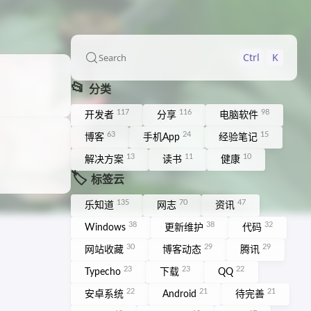
Ctrl
K
Search
📂
分类
117
116
98
开发者
分享
电脑软件
63
24
15
博客
手机App
经验笔记
13
11
10
解决方案
读书
健康
🏷️
标签云
135
70
47
乐知道
网志
资讯
38
38
32
Windows
更新维护
代码
30
29
29
网站收藏
博客动态
腾讯
23
23
22
Typecho
下载
QQ
22
21
21
安卓系统
Android
待完善