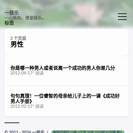
一极乐
一心所向，便是极乐。
标签
2 个页面
男性
你是哪一种男人或者说离一个成功的男人你差几分
2012-04-17
*
阅读
句句真理！一位睿智的母亲给儿子上的一课《成功好
男人手册》
2012-02-15
*
阅读
© 2011 - 2026
一极乐
/
本站已运行 15年 1个月 29天 22小时 42分钟 啦！