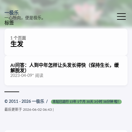
一极乐
一心所向，便是极乐。
标签
1 个页面
生发
AI问答：人到中年怎样让头发长得快（保持生长，缓
解脱发）
2023-04-09
*
阅读
© 2011 - 2026
一极乐
/
本站已运行 15年 1个月 30天 3小时 58分钟 啦！
最后更新于
2026-06-02 06:43
|