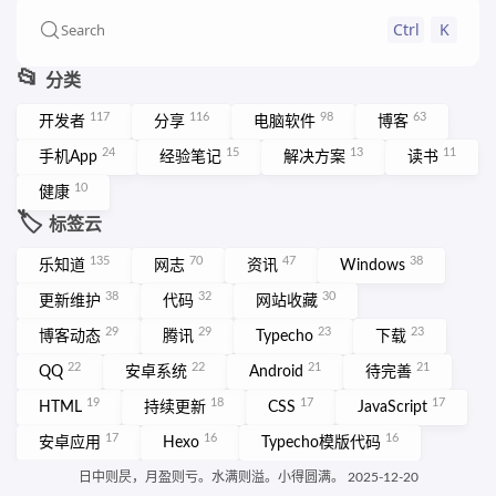
Ctrl
K
Search
📂
分类
117
116
98
63
开发者
分享
电脑软件
博客
24
15
13
11
手机App
经验笔记
解决方案
读书
10
健康
🏷️
标签云
135
70
47
38
乐知道
网志
资讯
Windows
38
32
30
更新维护
代码
网站收藏
29
29
23
23
博客动态
腾讯
Typecho
下载
22
22
21
21
QQ
安卓系统
Android
待完善
19
18
17
17
HTML
持续更新
CSS
JavaScript
17
16
16
安卓应用
Hexo
Typecho模版代码
15
网页设计
More ➡️
日中则昃，月盈则亏。水满则溢。小得圆满。 2025-12-20