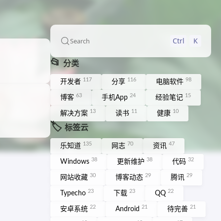
Ctrl
K
Search
📂
分类
117
116
98
开发者
分享
电脑软件
63
24
15
博客
手机App
经验笔记
13
11
10
解决方案
读书
健康
🏷️
标签云
135
70
47
乐知道
网志
资讯
38
38
32
Windows
更新维护
代码
30
29
29
网站收藏
博客动态
腾讯
23
23
22
Typecho
下载
QQ
22
21
21
安卓系统
Android
待完善