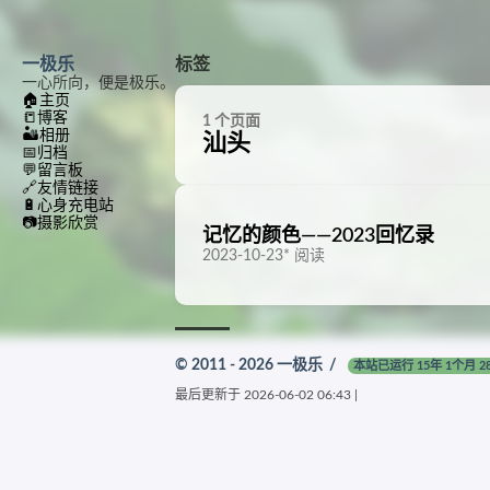
一极乐
标签
一心所向，便是极乐。
🏠
主页
📒
博客
1 个页面
🏜️
相册
汕头
📅
归档
💬
留言板
🔗
友情链接
🔋
心身充电站
📷
摄影欣赏
记忆的颜色——2023回忆录
2023-10-23
*
阅读
© 2011 - 2026
一极乐
/
本站已运行 15年 1个月 2
最后更新于
2026-06-02 06:43
|