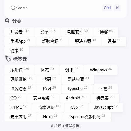
Ctrl
K
Search
📂
分类
117
116
98
63
开发者
分享
电脑软件
博客
24
15
13
11
手机App
经验笔记
解决方案
读书
10
健康
🏷️
标签云
135
70
47
38
乐知道
网志
资讯
Windows
38
32
30
更新维护
代码
网站收藏
29
29
23
23
博客动态
腾讯
Typecho
下载
22
22
21
21
QQ
安卓系统
Android
待完善
19
18
17
17
HTML
持续更新
CSS
JavaScript
17
16
16
安卓应用
Hexo
Typecho模版代码
15
网页设计
More ➡️
心之所向便是极乐!