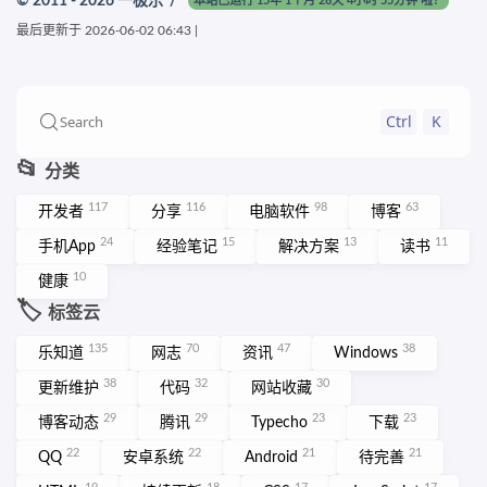
© 2011 - 2026
一极乐
/
本站已运行 15年 1个月 28天 4小时 55分钟 啦！
最后更新于
2026-06-02 06:43
|
Ctrl
K
Search
📂
分类
117
116
98
63
开发者
分享
电脑软件
博客
24
15
13
11
手机App
经验笔记
解决方案
读书
10
健康
🏷️
标签云
135
70
47
38
乐知道
网志
资讯
Windows
38
32
30
更新维护
代码
网站收藏
29
29
23
23
博客动态
腾讯
Typecho
下载
22
22
21
21
QQ
安卓系统
Android
待完善