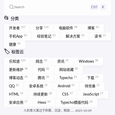
Ctrl
K
Search
📂
分类
117
116
98
63
开发者
分享
电脑软件
博客
24
15
13
11
手机App
经验笔记
解决方案
读书
10
健康
🏷️
标签云
135
70
47
38
乐知道
网志
资讯
Windows
38
32
30
更新维护
代码
网站收藏
29
29
23
23
博客动态
腾讯
Typecho
下载
22
22
21
21
QQ
安卓系统
Android
待完善
19
18
17
17
HTML
持续更新
CSS
JavaScript
17
16
16
安卓应用
Hexo
Typecho模版代码
15
网页设计
More ➡️
人的意义莫过于积累、沉淀、释放…… 2025-10-09