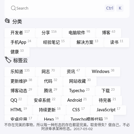
Ctrl
K
Search
📂
分类
117
116
98
63
开发者
分享
电脑软件
博客
24
15
13
11
手机App
经验笔记
解决方案
读书
10
健康
🏷️
标签云
135
70
47
38
乐知道
网志
资讯
Windows
38
32
30
更新维护
代码
网站收藏
29
29
23
23
博客动态
腾讯
Typecho
下载
22
22
21
21
QQ
安卓系统
Android
待完善
19
18
17
17
HTML
持续更新
CSS
JavaScript
17
16
16
安卓应用
Hexo
Typecho模版代码
不存在完美的事物，所以每一种形态的存在都是完美。取舍得失？做自己，不必
15
网页设计
More ➡️
阿谀奉承某种形态。2017-05-02