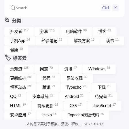
Ctrl
K
Search
📂
分类
117
116
98
63
开发者
分享
电脑软件
博客
24
15
13
11
手机App
经验笔记
解决方案
读书
10
健康
🏷️
标签云
135
70
47
38
乐知道
网志
资讯
Windows
38
32
30
更新维护
代码
网站收藏
29
29
23
23
博客动态
腾讯
Typecho
下载
22
22
21
21
QQ
安卓系统
Android
待完善
19
18
17
17
HTML
持续更新
CSS
JavaScript
17
16
16
安卓应用
Hexo
Typecho模版代码
15
网页设计
More ➡️
人的意义莫过于积累、沉淀、释放…… 2025-10-09