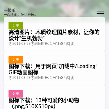
一极乐
一心所向，便是极乐。
分享
高清图片：木质纹理图片素材，让你的
设计“生机勃勃”
🕘
⏱️
👁️
*
阅读
2011-08-23
阅读时长: 1 分钟
分享
图标下载：用于网页“加载中/Loading”
GIF动画图标
🕘
⏱️
👁️
*
阅读
2011-08-23
阅读时长: 1 分钟
分享
图标下载：13种可爱的小动物
（.png,510X510px）