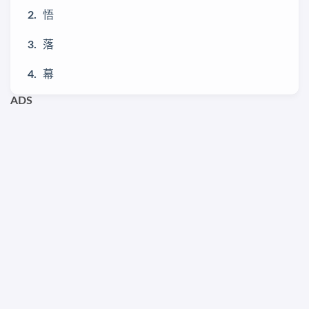
悟
落
幕
ADS