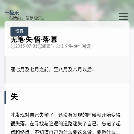
一极乐
一心所向，便是极乐。
博客
无笔·失·悟·落·幕
🕘
⏱️
👁️
*
阅读
2015-07-31
阅读时长: 1 分钟
缅七月及七月之前，至八月及八月以后…
失
才发现对自己失望了，还没有发现的时候就开始变得
很失落。在寻找与追逐的道路迷失了自己，忘记了起
点和终点。不知道自己为什么要这么做，要做什么，