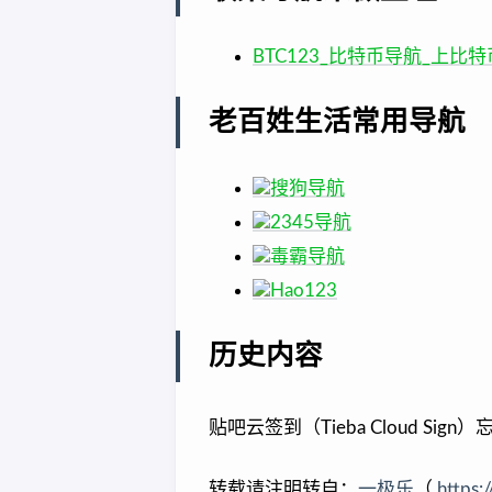
BTC123_比特币导航_上比
老百姓生活常用导航
搜狗导航
2345导航
毒霸导航
Hao123
历史内容
贴吧云签到（Tieba Cloud Sign）忘记
转载请注明转自：
一极乐
（
https: