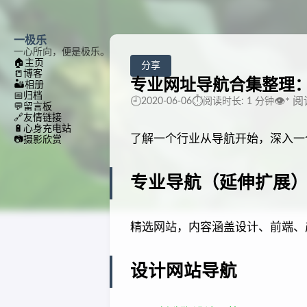
一极乐
一心所向，便是极乐。
🏠
主页
分享
📒
博客
专业网址导航合集整理
🏜️
相册
📅
归档
🕘
⏱️
👁️
*
阅
2020-06-06
阅读时长: 1 分钟
💬
留言板
🔗
友情链接
🔋
心身充电站
了解一个行业从导航开始，深入一
📷
摄影欣赏
专业导航（延伸扩展
精选网站，内容涵盖设计、前端、
设计网站导航