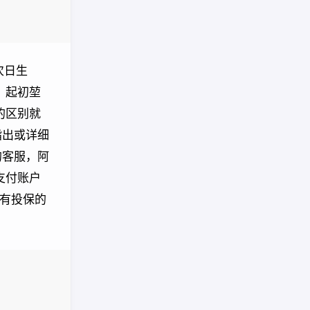
次日生
。起初堃
的区别就
指出或详细
的客服，阿
支付账户
没有投保的