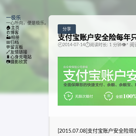
一极乐
一心所向，便是极乐。
🏠
主页
分享
📒
博客
支付宝账户安全险每年只
🏜️
相册
📅
归档
🕘
⏱️
👁️
*
阅
2014-07-14
阅读时长: 1 分钟
💬
留言板
🔗
友情链接
🔋
心身充电站
📷
摄影欣赏
[2015.07.08]支付宝账户安