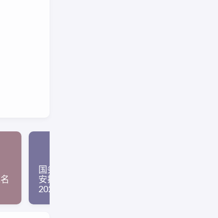
“清理垃圾文
国务院：2026年春节放假
电脑管家”微
域名
安排（9天最长春节假）
Windows
2026全年节假日放假安排
家