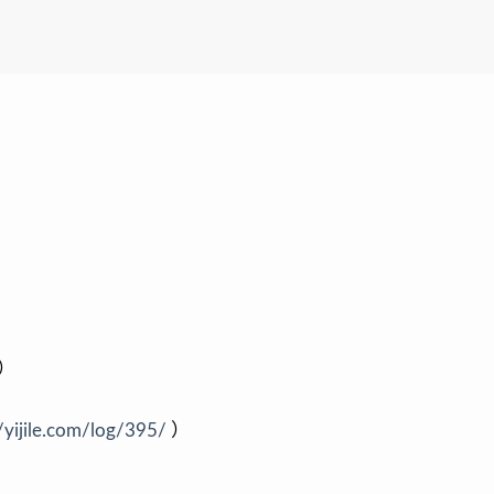
）
//yijile.com/log/395/
）