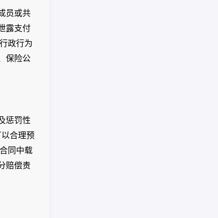
成员或共
泄露支付
）行政行为
、保险公
及惩罚性
可以合理预
险合同中载
分赔偿责