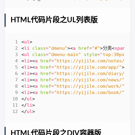
HTML代码片段之UL列表版
<
ul
>
<
li
class
=
"dmenu"
><
a
href
=
"#"
>
分类
<
span
>
︾
<
ul
class
=
"dmenu-main"
style
=
"top:30px; w
<
li
><
a
href
=
"https://yijile.com/notes/"
>
前
<
li
><
a
href
=
"https://yijile.com/app/"
>
应用/
<
li
><
a
href
=
"https://yijile.com/diary/"
>
记
<
li
><
a
href
=
"https://yijile.com/news/"
>
关注
<
li
><
a
href
=
"https://yijile.com/work/"
>
作业
<
li
><
a
href
=
"https://yijile.com/book/"
>
读书
</
ul
>
</
li
>
</
ul
>
HTML代码片段之DIV容器版