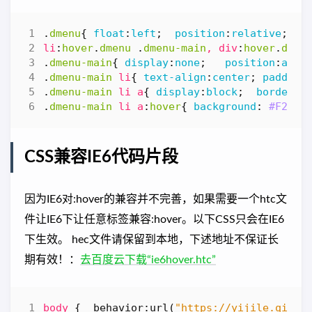
.
dmenu
{
float
:
left
;
position
:
relative
;
z-
li
:
hover
.
dmenu
.
dmenu-main
,
div
:
hover
.
dmen
.
dmenu-main
{
display
:
none
;
position
:
abso
.
dmenu-main
li
{
text-align
:
center
;
padding
.
dmenu-main
li
a
{
display
:
block
;
border-b
.
dmenu-main
li
a
:
hover
{
background
:
#F2F2F
CSS兼容IE6代码片段
因为IE6对:hover的兼容并不完善，如果需要一个htc文
件让IE6下让任意标签兼容:hover。以下CSS只会在IE6
下生效。 hec文件请保留到本地，下述地址不保证长
期有效！：
去百度云下载“ie6hover.htc”
body
{
_behavior
:
url
(
"https://yijile.qiniu