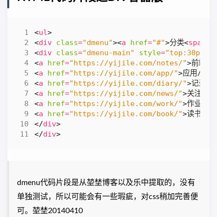
<
ul
>
<
div
class
=
"dmenu"
><
a
href
=
"#"
>
分类
<
span
>
<
div
class
=
"dmenu-main"
style
=
"top:30px; 
<
a
href
=
"https://yijile.com/notes/"
>
前端/3
<
a
href
=
"https://yijile.com/app/"
>
应用/10
<
<
a
href
=
"https://yijile.com/diary/"
>
记录/5
<
a
href
=
"https://yijile.com/news/"
>
关注/18
<
a
href
=
"https://yijile.com/work/"
>
作业/3
<
<
a
href
=
"https://yijile.com/book/"
>
读书/1
<
</
div
>
</
div
>
dmenu代码片段是从堃埜博客以及乐中提取的，没有
单独测试，所以可能会有一些瑕疵，对css稍加完善便
可。堃埜20140410