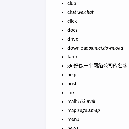
.club
.chat:
we.chat
.click
.docs
.drive
.download:
xunlei.download
.farm
.gle
好像一个网络公司的名字
.help
.host
.link
.mail:
163.mail
.map:
sogou.map
.menu
.news