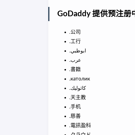
GoDaddy 提供预
.公司
.工行
.ابوظبي
.عرب
.書籍
.католик
.كاثوليك
.天主教
.手机
.慈善
.電訊盈科
.クラウド