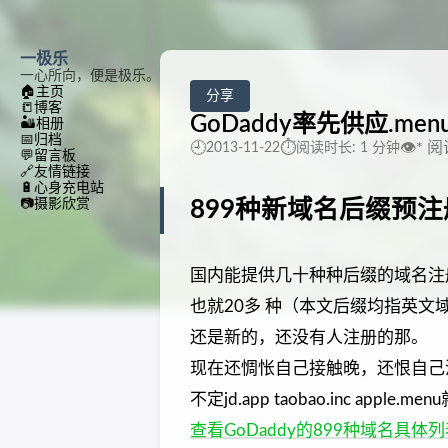
一极乐
一心所向，便是极乐。
🏠
主页
分享
📒
博客
GoDaddy率先供应.menu
🏜️
相册
📅
归档
🕘
⏱️
👁️
*
阅
2013-11-22
阅读时长: 1 分钟
💬
留言板
🔗
友情链接
🔋
心身充电站
📷
摄影欣赏
899种新域名后缀预注
国内能提供几十种种后缀的域名注
也就20多 种（本文后缀均指英文
还是新的，还没有人注册的那。
现在还惆怅自己接触晚，还恨自己
不定jd.app taobao.inc apple
查看GoDaddy的899种域名具体列表：http