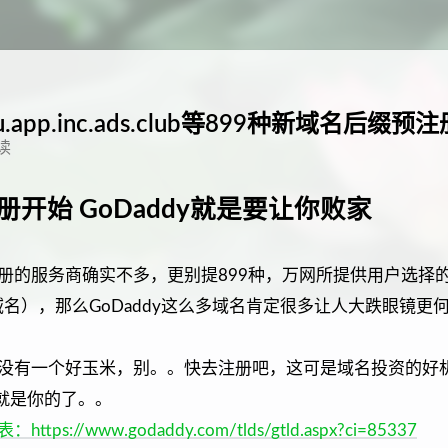
.app.inc.ads.club等899种新域名后缀预注
读
册开始 GoDaddy就是要让你败家
册的服务商确实不多，更别提899种，万网所提供用户选择
域名），那么GoDaddy这么多域名肯定很多让人大跌眼镜更
没有一个好玉米，别。。快去注册吧，这可是域名投资的好
.menu就是你的了。。
s://www.godaddy.com/tlds/gtld.aspx?ci=85337