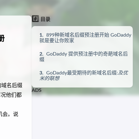
#️⃣
目录
899种新域名后缀预注册开始 GoDaddy
册
就是要让你败家
GoDaddy 提供预注册中的奇葩域名后
缀
GoDaddy最受期待的新域名后缀:
及优
米的联想
的域名后缀
ADS
何况他们都
机会。说