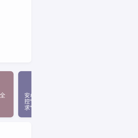
 全
安卓手机应用市场“手机
三星I9100G（2
控” 编辑自爆为满足大众需
4.0.x）通
求“播撒节操”
闹钟让手机