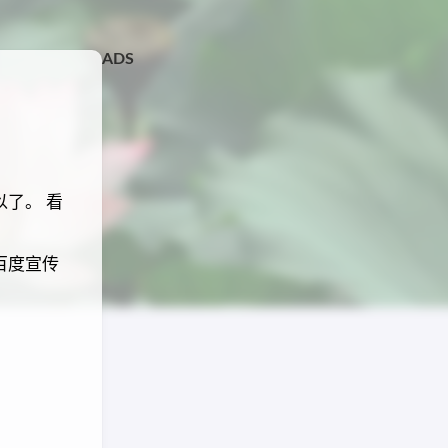
ADS
了。 看
百度宣传