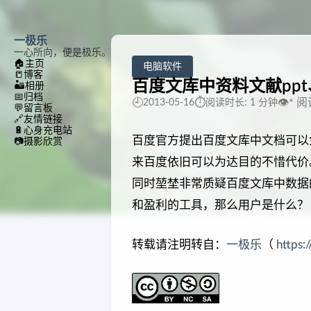
一极乐
一心所向，便是极乐。
🏠
主页
电脑软件
📒
博客
百度文库中资料文献ppt
🏜️
相册
📅
归档
🕘
⏱️
👁️
*
阅
2013-05-16
阅读时长: 1 分钟
💬
留言板
🔗
友情链接
🔋
心身充电站
百度官方提出百度文库中文档可以
📷
摄影欣赏
来百度依旧可以为达目的不惜代价
同时堃埜非常质疑百度文库中数据
和盈利的工具，那么用户是什么？
转载请注明转自：
一极乐
（
https: