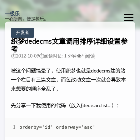
一极乐
一心所向，便是极乐。
开发者
织梦dedecms文章调用排序详细设置参
考
🕘
⏱️
👁️
*
阅读
2012-10-09
阅读时长: 1 分钟
被这个问题搞晕了，使用织梦也就是dedecms建的站
一个栏目有三篇文章，而每改动文章一次就会导致本
来想要的顺序全乱了，
先分享一下我使用的代码（放入{dede:arclist…）：