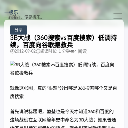
一极乐
一心所向，便是极乐。
分享
3B大战（360搜索vs百度搜索）低调持
续，百度向谷歌搬救兵
🕘
⏱️
👁️
*
阅读
2012-09-02
阅读时长: 1 分钟
就像这张图，真的“很难”分出哪是360搜索哪个又是百
度搜索
首先说说标题吧，堃埜也是今天才知道360和百度的
这场战役在互联网编年史中命名为3B大战；如果普通