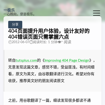
一极乐
一心所向，便是极乐。
分享
404页面提升用户体验，设计友好的
404错误页面只需掌握六点
🕘
⏱️
👁️
*
阅读
2012-06-07
阅读时长: 1 分钟
转自
tutsplus.com
的《
Improving 404 Page Design
》，
无意发现这篇文章，感觉不错，受益匪浅，有时间细
看，原文为英文，由谷歌翻译进行汉化。希望对你有
收获，推荐英文好的朋友阅读原文
之前，用谷歌翻译了一篇，细读发现很多都读不通