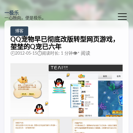
一极乐
一心所向，便是极乐。
博客
QQ宠物早已彻底改版转型网页游戏，
堃埜的Q宠已六年
🕘
⏱️
👁️
*
阅读
2012-05-15
阅读时长: 1 分钟