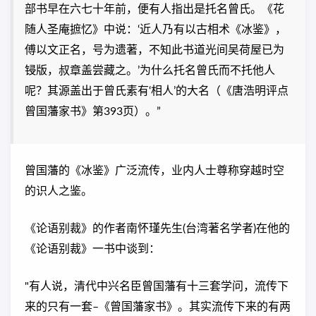
部书早在六七十年前，便有人指出是托名曾氏。《花
随人圣庵摭忆》中说：‘近人乃有以古相术《冰鉴》，
傅以文正名，号为遗著，不知此书道光间吴荷屋已为
锓版，叔章盖尝藏之。’为什么托名曾氏而不托他人
呢？其源盖出于曾氏素有‘相人’的大名（《唐浩明评点
曾国藩家书》第393页）。”
曾国藩的《冰鉴》广泛流传，业内人士尊称穿越时空
的识人之鉴。
《论语别裁》的作者南怀瑾先生(台湾著名学者)在他的
《论语别裁》一书中谈到：
"有人说，清代中兴名臣曾国藩有十三套学问，流传下
来的只有一套–《曾国藩家书》。其实流传下来的有两