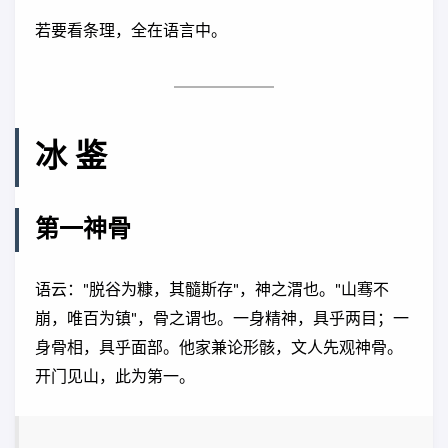
若要看条理，全在语言中。
冰 鉴
第一神骨
语云："脱谷为糠，其髓斯存"，神之渭也。"山骞不
崩，唯百为镇"，骨之谓也。一身精神，具乎两目；一
身骨相，具乎面部。他家兼论形骸，文人先观神骨。
开门见山，此为第一。