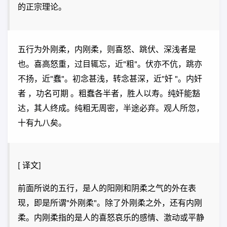
的正宗理论。
五行为外刚柔，内刚柔，则喜怒、跳伏、深浅者是
也。喜高怒重，过目辄忘，近"粗"。伏亦不伉，跳亦
不扬，近"蠢"。初念甚浅，转念甚深，近"奸 "。内奸
者 ，功名可期 。粗蠢各半者，胜人以寿。纯奸能豁
达，其人终成。纯粗无周密，半途必弃。观人所忽，
十有九八矣。
[ 译文]
前面所说的五行，是人的阳刚和阴柔之气的外在表
现，即是所谓"外刚柔"。除了外刚柔之外，还有内刚
柔。内刚柔指的是人的喜怒哀乐的感情、激动或平静