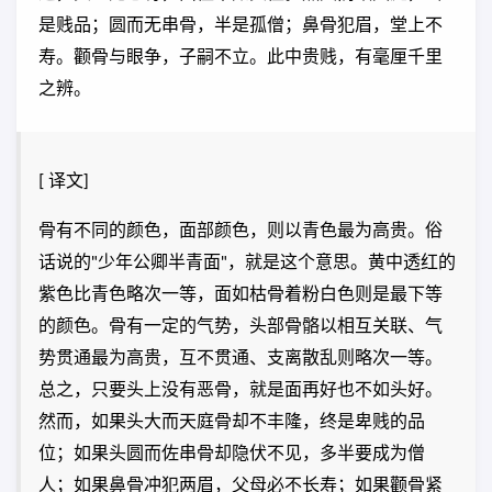
是贱品；圆而无串骨，半是孤僧；鼻骨犯眉，堂上不
寿。颧骨与眼争，子嗣不立。此中贵贱，有毫厘千里
之辨。
[ 译文]
骨有不同的颜色，面部颜色，则以青色最为高贵。俗
话说的"少年公卿半青面"，就是这个意思。黄中透红的
紫色比青色略次一等，面如枯骨着粉白色则是最下等
的颜色。骨有一定的气势，头部骨骼以相互关联、气
势贯通最为高贵，互不贯通、支离散乱则略次一等。
总之，只要头上没有恶骨，就是面再好也不如头好。
然而，如果头大而天庭骨却不丰隆，终是卑贱的品
位；如果头圆而佐串骨却隐伏不见，多半要成为僧
人；如果鼻骨冲犯两眉，父母必不长寿；如果颧骨紧