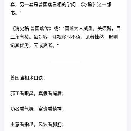
套，另一套是曾国藩看相的学问–《冰鉴》这一部
书。"
《清史稿·曾国藩传》载："国藩为人威重，美须髯，目
三角有棱。每对客，注视移时不语，见者悚然，退则
记其优劣，无或爽者。"
曾国藩相术口诀：
邪正看眼鼻，真假看嘴唇；
功名看气概，富贵看精神；
主意看指爪，风波看脚筋；