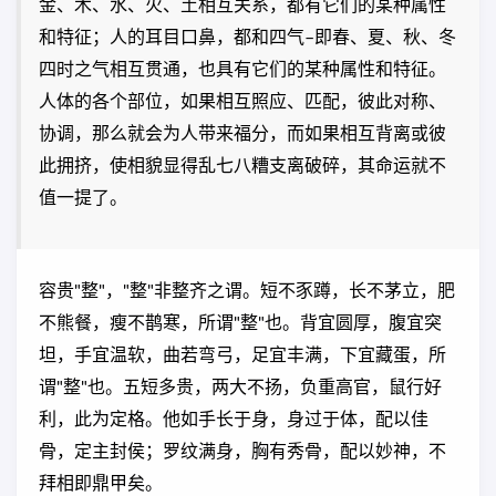
金、木、水、火、土相互关系，都有它们的某种属性
和特征；人的耳目口鼻，都和四气–即春、夏、秋、冬
四时之气相互贯通，也具有它们的某种属性和特征。
人体的各个部位，如果相互照应、匹配，彼此对称、
协调，那么就会为人带来福分，而如果相互背离或彼
此拥挤，使相貌显得乱七八糟支离破碎，其命运就不
值一提了。
容贵"整"，"整"非整齐之谓。短不豕蹲，长不茅立，肥
不熊餐，瘦不鹊寒，所谓"整"也。背宜圆厚，腹宜突
坦，手宜温软，曲若弯弓，足宜丰满，下宜藏蛋，所
谓"整"也。五短多贵，两大不扬，负重高官，鼠行好
利，此为定格。他如手长于身，身过于体，配以佳
骨，定主封侯；罗纹满身，胸有秀骨，配以妙神，不
拜相即鼎甲矣。