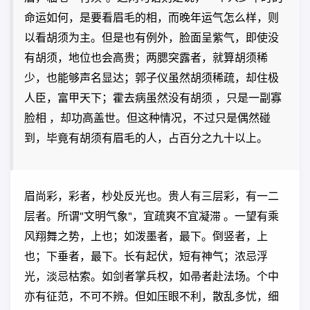
命运如何，是要看眉毛的相，而晚年运气怎么样，则
以看胡须为主。但是也有例外，脸面呈紫气，即使没
有胡须，地位也会高贵；两腮突露者，就算胡须稀
少，也能够声名显达；郭子仪虽然胡须稀疏，却住极
人臣，富甲天下；霍去病虽然没有胡须 ，只是一副寡
脸相 ，却功高盖世。但这种情况，不过只是偶然碰
到，毕竟有胡须有眉毛的人，占百分之九十以上。
眉尚彩，彩者，杪处反光也。贵人有三层彩，有一二
层者。所谓"文明气象"，宜疏爽不宜凝滞 。一望有乘
风翔舞之势，上也；如泼墨者，最下。倒竖者，上
也；下垂者，最下。长有起伏，短有神气；浓忌浮
光，淡忌枯索。如剑者掌兵权，如帚者赴法场。个中
亦有征范，不可不辨。但如压眼不利，散乱多忧，细