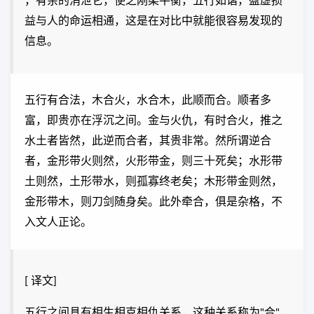
，有余的消泄它，使之刚柔平衡，五行如谐，盈虚损
益与人的命运相通，这是在对比中就能很容易发现的
信息。
五行有合法，木合火，水合木，此顺而合。顺者多
富，即贵亦在浮沉之间。金与火仇，有时合火，推之
水土者皆然，此逆而合者，其贵非常。然所谓逆合
者，金形带火则然，火形带金，则三十死矣；水形带
土则然，土形带水，则孤寡终老矣；木形带金则然，
金形带木，则刀剑随身矣。此外牵合，俱是杂格，不
入文人正论。
[ 译文]
五行之间具有相生相克相仇关系，这种关系称为"合"，