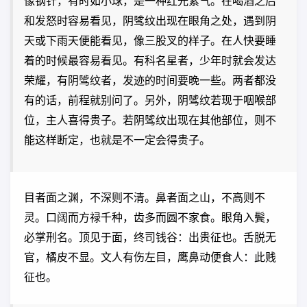
像钢针，有时如小球，是一种红光紫气。在喝酒之后
和发怒时容易看见，阴骘纹出现在眼角之处，遇到阴
天或下雨天便能看见，像三股叉的样子。在人快要睡
着的时候最容易看见。有科名星者，少年时就会发达
荣耀，有阴骘纹者，发迹的时间要晚一些。两者都没
有的话，前程就别问了。另外，阴骘纹若现于咽喉部
位，主人喜得贵子。若阴骘纹出现在其他部位，则不
能这样断定，也就是不一定会得贵子。
目者面之渊，不深则不清。鼻者面之山，不高则不
灵。口阔而方禄千种，齿多而圆不家食。眼角入鬓，
必掌刑名。顶见于面，终司钱谷：出贵征也。舌脱无
官，橘皮不显。文人有伤左目，鹰鼻动便食人：此贱
征也。