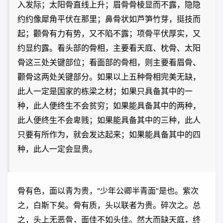
入发际；太阳骨直线上升；眉骨骨棱显而不露，隐隐
约约像犀角平伏在那里；鼻骨状如芦笋竹芽，挺技而
起；颧骨有力有势，又不陷不露；项骨平伏厚实，又
约显约露。看头部的骨相，主要看天庭、枕骨、太阳
骨这三处关键部位；看面部的骨相，则主要看眉骨、
颧骨这两处关键部分。如果以上五种骨相完美无缺，
此人一定是国家的栋梁之材；如果只具备其中的一
种，此人便终生不会贫穷；如果能具备其中的两种，
此人便终生不会卑贱；如果能具备其中的三种，此人
只要有所作为，就会发达起来；如果能具备其中的四
种，此人一定会显贵。
骨有色，面以青为贵，"少年公卿半青面"是也。紫次
之，白斯下矣。骨有质，头以联者为贵。碎次之。总
之，头上无恶骨，面佳不如头佳。然大而缺天庭，终