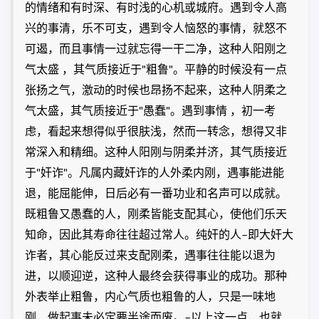
的情绪和有时深、有时浅的心机或城府。遇到令人高
兴的事清，乐不可支，遇到令人恼怒的事情，就怒不
可遏，而且事情一过就忘得一干二净，这种人阳刚之
气太盛 ，其气质接近于"粗鲁"。平静的时候没有一点
张扬之气，激动的时候也昂扬不起来，这种人阴柔之
气太盛，其气质接近于"愚蠢"。遇到事情 ，初一考
虑，看起来想得似乎很肤浅，然而一转念，想得又非
常深入和精细。这种人阳刚与阴柔并济，其气质接近
于"奸诈"。凡属内藏奸诈的人外柔内刚，遇事能进能
退，能屈能伸，日后必有一番功业和名声可以成就。
既粗鲁又愚蠢的人，刚柔皆能支配其心，使他们乐天
知命，因此其寿命往往超过常人。纯奸的人–即大奸大
诈者，其心能反过来支配刚柔，遇事往往能以退为
进，以顺迎逆，这种人最终会获得事业的成功。那种
外表举止粗鲁，内心气质也粗鲁的人，只是一味地
刚，做起事未必定要半途而废。–以上这一点，也就