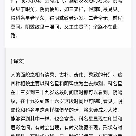
针，或为小丸，尝有光气，酒后及发怒时易见。阴骘
纹见于眼角，阴雨便见，如三叉样，假寐时最易见。
得科名星者早荣，得阴骘纹者迟发。二者全无，前程
莫问。阴骘纹见于喉间，又主生贵子；杂路不在此
路。
[ 译文]
人的面貌之相有清秀、古朴、奇伟、秀致的分别。这
四种相貌主要以科名星和阴骘纹为主去辨别，科名星
在十三岁到三十九岁这段时间随时都可以看到，阴骘
纹，在十九岁到四十六岁这段时间也可随时看见。阴
骘纹和科名星这两样都俱备的话，将来会成为人物，
能够得到其中一样，也会富贵。科名星显现在印堂和
眉彩之间，有时会出现，有时又隐藏不现，形状有时