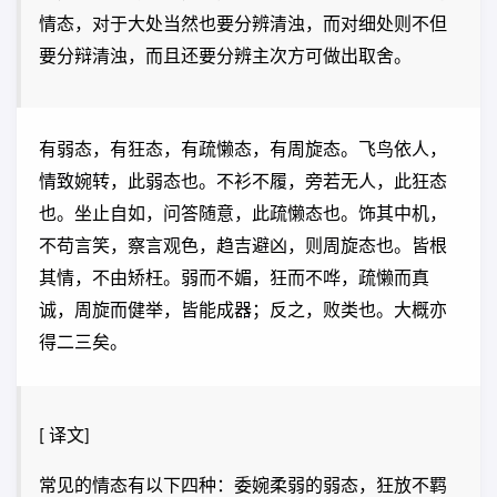
情态，对于大处当然也要分辨清浊，而对细处则不但
要分辩清浊，而且还要分辨主次方可做出取舍。
有弱态，有狂态，有疏懒态，有周旋态。飞鸟依人，
情致婉转，此弱态也。不衫不履，旁若无人，此狂态
也。坐止自如，问答随意，此疏懒态也。饰其中机，
不苟言笑，察言观色，趋吉避凶，则周旋态也。皆根
其情，不由矫枉。弱而不媚，狂而不哗，疏懒而真
诚，周旋而健举，皆能成器；反之，败类也。大概亦
得二三矣。
[ 译文]
常见的情态有以下四种：委婉柔弱的弱态，狂放不羁