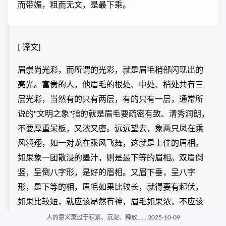
而带媚，粗而无文，是最下乘。
[ 译文]
眉崇尚光彩，而所谓的光彩，就是眉毛梢部闪现出的
亮光。富贵的人，他眉毛的根处、中处、梢处共有三
层光彩，当然有的只有两层，有的只有一层，通常所
说的"文明之象"指的就是眉毛要疏密有致、清秀润朗，
不要厚重呆板，又浓又密。远远望去，象两只凤在乘
风翱翔，如一对龙在乘风飞舞，这就是上佳的眉相。
如果象一团散浸的墨汁，则是最下等的眉相。双眉倒
竖，呈倒八字形，是好的眉相。又眉下垂，呈八字
形，是下等的相，眉毛如果比较长，就得要有起伏，
如果比较短，就应该昂然有神，眉毛如果浓，不应该
有虚浮的光，眉毛如果淡，切忌形状象一条干枯的绳
人的意义莫过于积累、沉淀、释放…… 2025-10-09