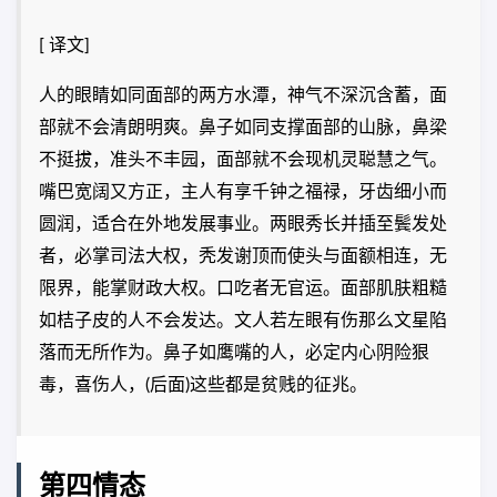
[ 译文]
人的眼睛如同面部的两方水潭，神气不深沉含蓄，面
部就不会清朗明爽。鼻子如同支撑面部的山脉，鼻梁
不挺拔，准头不丰园，面部就不会现机灵聪慧之气。
嘴巴宽阔又方正，主人有享千钟之福禄，牙齿细小而
圆润，适合在外地发展事业。两眼秀长并插至鬓发处
者，必掌司法大权，秃发谢顶而使头与面额相连，无
限界，能掌财政大权。口吃者无官运。面部肌肤粗糙
如桔子皮的人不会发达。文人若左眼有伤那么文星陷
落而无所作为。鼻子如鹰嘴的人，必定内心阴险狠
毒，喜伤人，(后面)这些都是贫贱的征兆。
第四情态