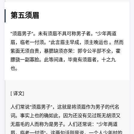
第五须眉
"须眉男子"。未有须眉不具可称男子者。"少年两道
眉，临老一付须。"此言眉主早成，须主晚运也 。然而
紫面无须自贵，暴腮缺须亦荣：郭令公半部不全，霍
膘骁一副寡脸。此等间逢，毕竟有须眉者，十之九
也。
[ 译文]
人们常说"须眉男子"，这就是将须眉作为男子的代名
词。事实上也的确如此，因为还没有见过既无胡须又
无眉毛的人而称为是男子。人们还常说："少年两道
眉，临老一付须"。这两句话则是说，一个人少年时的