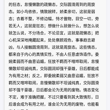
的狂态，怠慢懒散的疏懒态，交际圆滑周到的周旋
态。如小鸟依依，情致婉转，娇柔亲切，这就是弱
态；衣着不整，不修边幅，恃才傲物，目空一切，旁
若无人，这就是狂态；想做什么就做什么，想怎么说
就怎么说，不分场合，不论忌宜，这就是疏懒态；把
心机深深地掩藏起来，处处察颜观色，事事趋吉避
凶，与人接触圆滑周到，这就是周旋态。这些情态，
都来自于内心的真情实性，不由人任意虚饰造作。委
婉柔弱而不曲意谄媚，狂放不羁而不喧哗取闹，怠慢
懒散却坦诚纯真，交际圆润却强干豪雄，日后都能成
为有用之材；反之，即委婉柔弱又曲意谄媚，狂放不
羁而又喧哗取闹，怠慢懒散却不坦诚纯真，交际圆滑
却不强干豪雄，日后都会沦为无用的废物。情态变化
不定，难于准确把握，不过只要看到其大致情形，日
后谁会成为有用之材，谁会沦为无用的废物，也能看