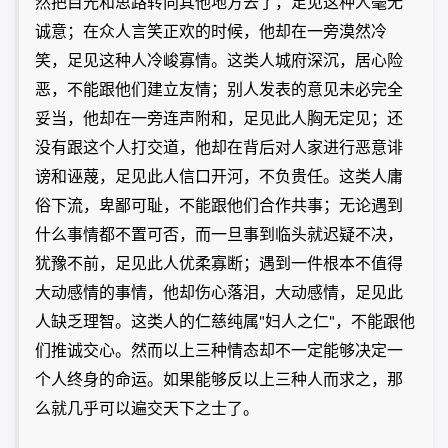
然把目光和思路转向其他地方去了，足见这种人毫无
诚意；在众人言笑正欢的时候，他却在一旁漠然冷
笑，足见这种人冷峻寡情。这类人城府深沉，居心险
恶，不能跟他们建立友情；别人发表的意见未必完全
妥当，他却在一旁连声附和，足见此人胸无定见；还
没有跟这个人打交道，他却在背后对人家进行恶意诽
谤和诬蔑，足见此人信口开河，不负贵任。这类人庸
俗下流，卑鄙可耻，不能跟他们合作共事；无论遇到
什么事情都不置可否，而一旦事到临头就迟疑不决，
犹豫不前，足见此人优柔寡断；遇到一件根本不值得
大动感情的事情，他却伤心落泪，大动感情，足见此
人缺乏理智。这类人的仁慈纯属"妇人之仁"，不能跟他
们推诚交心。然而以上三种情态却不一定能够决定一
个人终身的命运。如果能够反以上三种人而求之，那
么就几乎可以遍交天下之士了。