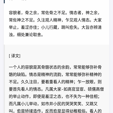
容貌者，骨之余，常佐骨之不足。情态者，神之余，
常佐神之不足。久注观人精神，乍见观人情态。大家
举止，羞涩亦佳；小儿行藏，跳叫愈失。大旨亦辨清
浊，细处兼论取舍。
[ 译文]
一个人的容貌是其骨骼状态的余韵，常常能够弥补骨
骼的缺陷。情态是精神的流韵，常常能够弥补精神的
不足。久久注目，要着重看人的精神；乍一放眼，则
要首先看人的情态。凡属大家–如高官显宦、硕儒高僧
的举止动作，即使是羞涩之态，也不失为一种佳相；
而凡属小儿举动，如市井小民的哭哭笑笑、又跳又
叫，愈是矫揉造作，反而愈是显得幼稚粗俗。看人的