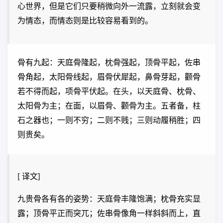
心世界，但是它们只要稍微向外一流露，立刻就会变
为情态，而情态则是比较容易看到的。
骨有九起：天庭骨隆起，枕骨强起，顶骨平起，佐串
骨角起，太阳骨线起，眉骨伏犀起，鼻骨芽起，颧骨
若不得而起，项骨平伏起。在头，以天庭骨、枕骨、
太阳骨为主；在面，以眉骨、颧骨为主。五者备，柱
石之器也；一则不穷；二则不贱；三则动履稍胜；四
则贵矣。
[ 译文]
九贵骨各有各的姿势：天庭骨丰隆饱满；枕骨充实显
露；顶骨平正而突兀；佐串骨像角一样斜斜而上，直