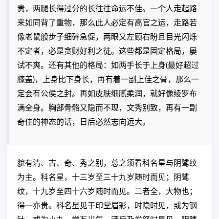
贵，两腿长得过分的长往往命运不佳。一个人走起路
来如同背了重物，那么此人必定有高官之运，走路若
像老鼠般步子细碎急促，两眼又左顾右盼且目光闪烁
不定者，必是贪财好利之徒。这些都是固定格局，屡
试不爽。还有其他的格局：如两手长于上身(最好超过
膝盖)，上身比下身长，再有着一副上佳之骨，那么一
定会有公侯之封。再如皮肤细腻柔润，就好像绫罗布
满全身。胸部骨骼又隐而不现，文秀别致，再有一副
奇佳的神态的话，日后必然志向远大。
貌有清、古、奇、秀之别，总之须看科名星与阴骘纹
为主。科名星，十三岁至三十九岁随时而见；阴骘
纹，十九岁至四十六岁随时而见。二者全，大物也；
得一亦贵。科名星见于印堂眉彩，时隐时见，或为钢