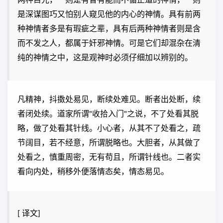
两种目光，一则是有智有能而不循正道的神情，一则
是深谋图巧又怕别人窥见他的内心的神情。具有前两
种神情者多是有瑕疵之辈，具有后两种神情者则是含
而不发之人，都属于奸邪神情。可是它们却混杂在清
纯的神情之中，这是观神时必须仔细加以辨别的。
凡精神，抖擞处易见，断续处难见。断者出处断，续
者闭处续。道家所谓"收拾入门"之说，不了处看其脱
略，做了处看其针线。小心者，从其不了处看之，疏
节阔目，若不经意，所谓脱略也。大胆者，从其做了
处看之，慎重周密，无有苟且，所谓针线也。二者实
看向内处，稍移外便落情态矣，情态易见。
[ 译文]