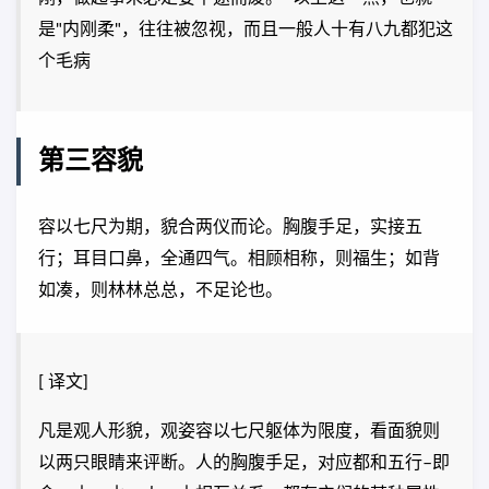
是"内刚柔"，往往被忽视，而且一般人十有八九都犯这
个毛病
第三容貌
容以七尺为期，貌合两仪而论。胸腹手足，实接五
行；耳目口鼻，全通四气。相顾相称，则福生；如背
如凑，则林林总总，不足论也。
[ 译文]
凡是观人形貌，观姿容以七尺躯体为限度，看面貌则
以两只眼睛来评断。人的胸腹手足，对应都和五行–即