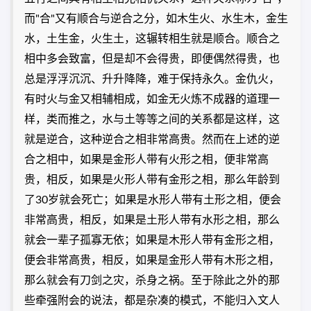
而"合"又有顺合与逆合之分，如木生火、水生木，金生
水，土生金，火生土，这辗转相生就是顺合。顺合之
相中多会致富，但是却不会得贵，即便偶然得贵，也
总是浮浮沉沉、升升降降，难于保持永久。金仇火，
有时火与金又相辅相成，如金无火炼不成器的道理一
样，类而推之，水与土等等之间的关系都是这样，这
就是逆合，这种逆合之相非常高贵。然而在上述的逆
合之相中，如果是金形人带有火形之相，便非常高
贵，相反，如果是火形人带有金形之相，那么年龄到
了30岁就会死亡；如果是水形人带有土形之相，便会
非常高贵，相反，如果是土形人带有水形之相，那么
就会一辈子孤寡无依；如果是木形人带有金形之相，
便会非常高贵，相反，如果是金形人带有木形之相，
那么就会有刀剑之灾，杀身之祸。至于除此之外的那
些牵强附会的说法，都是杂凑的模式，不能归入文人