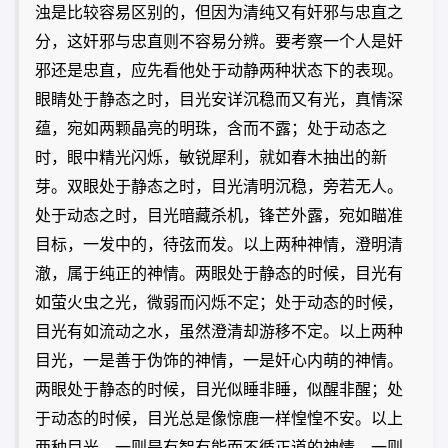
浊是比较容易区别的，但因为清纯又有奸邪与忠直之
分，这奸邪与忠直则不容易分辨。要考察一个人是奸
邪还是忠直，应先看他处于动静两种状态下的表现。
眼睛处于静态之时，目光安详沉稳而又有光，真情深
蕴，宛如两颗晶亮的明珠，含而不露；处于动态之
时，眼中精光闪烁，敏锐犀利，就如春木抽出的新
芽。双眼处于静态之时，目光清明沉稳，旁若无人。
处于动态之时，目光暗藏杀机，锋芒外露，宛如瞄准
目标，一发中的，待弦而发。以上两种神情，澄明清
澈，属于纯正的神情。两眼处于静态的时候，目光有
如萤火虫之光，微弱而闪烁不定；处于动态的时候，
目光有如流动之水，虽然澄清却游移不定。以上两种
目光，一是善于伪饰的神情，一是奸心内萌的神情。
两眼处于静态的时候，目光似睡非睡，似醒非醒；处
于动态的时候，目光总是像惊鹿一样惶惶不安。以上