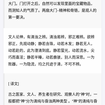
大门。门打开之后，自然可以发现里面的宝藏物品，
而测知人的气质了。两扇大门–精神和骨铬，是观人的
第一要决。
文人论神，有清浊之辨。清浊易辨，邪正难辨。欲辨
邪正，先观动静；静若含珠，动若木发；静若无人，
动若赴的，此为澄清到底。静若萤光，动若流水，尖
巧而喜淫；静若半睡，动若鹿骇，别人而深思。一为
败器，一为隐流，均之托迹于清，不可不辨。
[ 译文]
古之医家、文人、养生者在研究、观察人的"神"时，一
般都把"神"分为清纯与昏浊两种类型 。"神"的清纯与昏