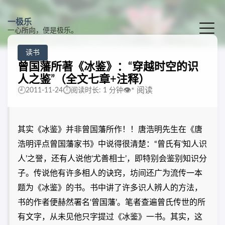
一极乐
一心所向，便是极乐。
读书
曾国藩所著《冰鉴》：“穿越时空的识
人之鉴”（全文七章+注释）
🕘
⏱️
👁️
*
阅读
2011-11-24
阅读时长: 1 分钟
其实《冰鉴》并非曾国藩所作！！唐浩明先生在《唐
浩明评点曾国藩家书》中说得很清楚：“曾氏有‘知人识
人’之誉，还有人说他‘尤善相士’，即特别会鉴别知识分
子。传说他有许多相人的诀窍，坊间还广为流传一本
题为《冰鉴》的书。书中讲了许多识人辨人的方法，
书的作者便赫然署名‘曾国藩’。笔者查遍曾氏传世的所
有文字，从未见他只字提过《冰鉴》一书。其实，这