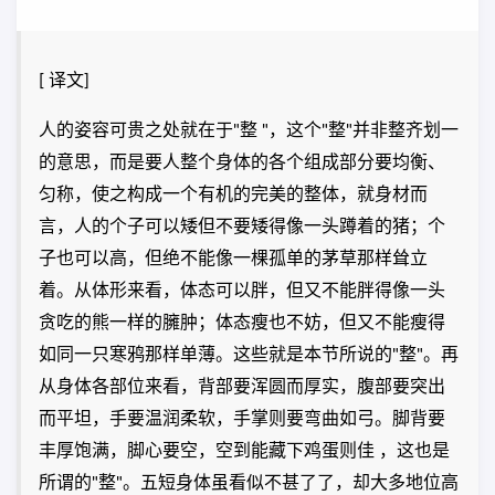
[ 译文]
人的姿容可贵之处就在于"整 "，这个"整"并非整齐划一
的意思，而是要人整个身体的各个组成部分要均衡、
匀称，使之构成一个有机的完美的整体，就身材而
言，人的个子可以矮但不要矮得像一头蹲着的猪；个
子也可以高，但绝不能像一棵孤单的茅草那样耸立
着。从体形来看，体态可以胖，但又不能胖得像一头
贪吃的熊一样的臃肿；体态瘦也不妨，但又不能瘦得
如同一只寒鸦那样单薄。这些就是本节所说的"整"。再
从身体各部位来看，背部要浑圆而厚实，腹部要突出
而平坦，手要温润柔软，手掌则要弯曲如弓。脚背要
丰厚饱满，脚心要空，空到能藏下鸡蛋则佳 ，这也是
所谓的"整"。五短身体虽看似不甚了了，却大多地位高