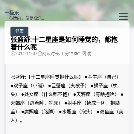
一极乐
一心所向，便是极乐。
健康
张盛舒:十二星座是如何睡觉的，都抱
着什么呢
🕘
⏱️
👁️
*
阅读
2011-11-07
阅读时长: 1 分钟
张盛舒:【十二星座睡觉抱什么呢】 ●金牛座（自己）
●双子座（小熊） ●巨蟹座（夹被子） ●狮子座（枕
头） ●处女座（什么都不抱） ●天秤座（有啥抱啥） ●
天蝎座（趴着睡，抱床） ●射手座（蜷成一团，抱膝
盖） ●魔羯座（胳膊） ●水瓶座（抱头） ●双鱼座（美
人）。