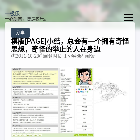
一极乐
一心所向，便是极乐。
分享
模版[PAGE]小结，总会有一个拥有奇怪
思想，奇怪的举止的人在身边
🕘
⏱️
👁️
*
阅读
2011-10-28
阅读时长: 1 分钟